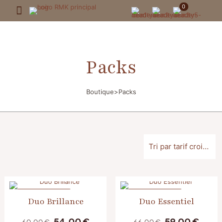
0
Packs
Boutique
>
Packs
EN PROMOTION
EN PROMOTION
Duo Brillance
Duo Essentiel
Le
Le
Le
Le
54,00
€
59,00
€