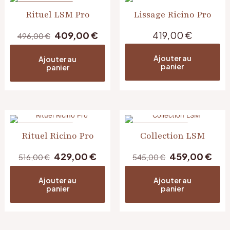
EN PROMOTION
Rituel LSM Pro
Lissage Ricino Pro
Le
Le
409,00
€
419,00
€
496,00
€
prix
prix
initial
actuel
Ajouter au
Ajouter au
était :
est :
panier
panier
496,00 €.
409,00 €.
EN PROMOTION
EN PROMOTION
Rituel Ricino Pro
Collection LSM
Le
Le
Le
Le
429,00
€
459,00
€
516,00
€
545,00
€
prix
prix
prix
prix
initial
actuel
initial
act
Ajouter au
Ajouter au
était :
est :
était :
est :
panier
panier
516,00 €.
429,00 €.
545,00 €.
459