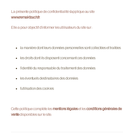
La présente politique de confidentialité s’applique au site
www.remaktouch.fr
.
Elle a pour objectif d’informer les utilisateurs du site sur :
la manière dont leurs données personnelles sont collectées et traitées
les droits dont ils disposent concernant ces données
l’identité du responsable du traitement des données
les éventuels destinataires des données
l’utilisation des cookies
Cette politique complète les
mentions légales
et les
conditions générales de
vente
disponibles sur le site.