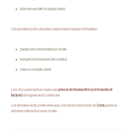
Nom de société (si applicable)
Ces données sont collectées notamment lorsque l’utilisateur :
passe une commande sur le site
remplit un formulaire de contact
crée un compte client
Lors d’un paiement en ligne, une
preuve de transaction (commande et
facture)
est également conservée.
Les données sont conservées pour une durée maximale de
2 ans
après la
dernière interaction avec le site.