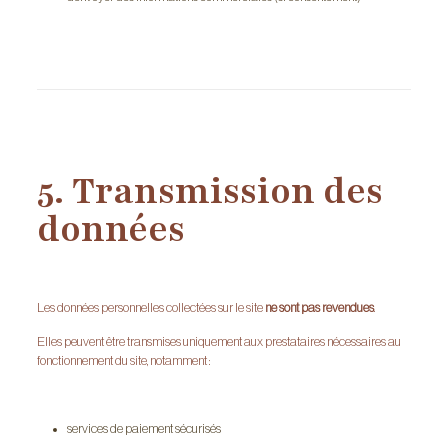
5. Transmission des
données
Les données personnelles collectées sur le site
ne sont pas revendues
.
Elles peuvent être transmises uniquement aux prestataires nécessaires au
fonctionnement du site, notamment :
services de paiement sécurisés