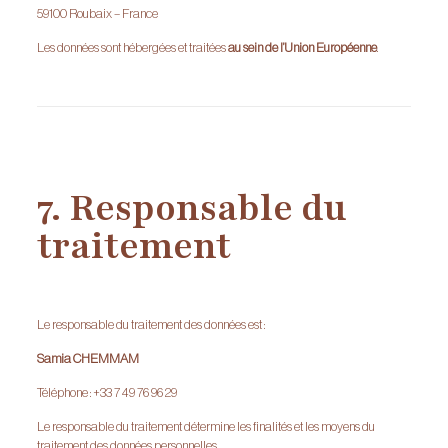
59100 Roubaix – France
Les données sont hébergées et traitées
au sein de l’Union Européenne
.
7. Responsable du
traitement
Le responsable du traitement des données est :
Samia CHEMMAM
Téléphone : +33 7 49 76 96 29
Le responsable du traitement détermine les finalités et les moyens du
traitement des données personnelles.