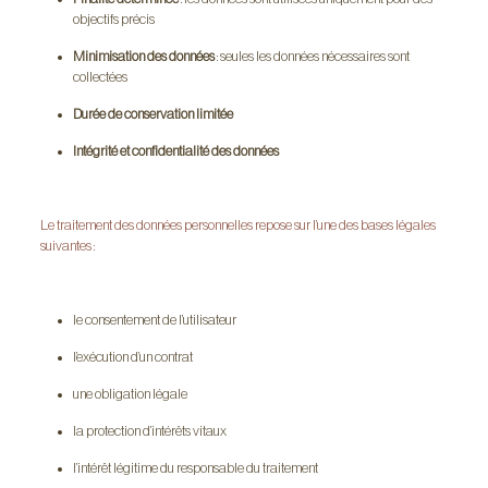
objectifs précis
Minimisation des données
: seules les données nécessaires sont
collectées
Durée de conservation limitée
Intégrité et confidentialité des données
Le traitement des données personnelles repose sur l’une des bases légales
suivantes :
le consentement de l’utilisateur
l’exécution d’un contrat
une obligation légale
la protection d’intérêts vitaux
l’intérêt légitime du responsable du traitement