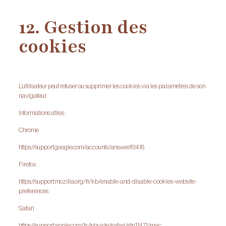
12. Gestion des
cookies
L’utilisateur peut refuser ou supprimer les cookies via les paramètres de son
navigateur.
Informations utiles :
Chrome
https://support.google.com/accounts/answer/61416
Firefox
https://support.mozilla.org/fr/kb/enable-and-disable-cookies-website-
preferences
Safari
https://support.apple.com/fr-fr/guide/safari/sfri11471/mac