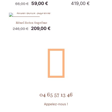
Le
Le
59,00
€
419,00
€
66,00
€
prix
prix
initial
actuel
était :
est :
EN PROMOTION
66,00 €.
59,00 €.
Rituel Botox Suprême
Le
Le
209,00
€
246,00
€
prix
prix
initial
actuel
était :
est :
246,00 €.
209,00 €.
04 65 57 13 46
Appelez-nous !