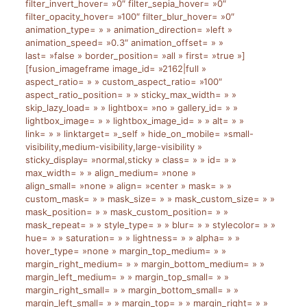
filter_invert_hover= »0″ filter_sepia_hover= »0″
filter_opacity_hover= »100″ filter_blur_hover= »0″
animation_type= » » animation_direction= »left »
animation_speed= »0.3″ animation_offset= » »
last= »false » border_position= »all » first= »true »]
[fusion_imageframe image_id= »2162|full »
aspect_ratio= » » custom_aspect_ratio= »100″
aspect_ratio_position= » » sticky_max_width= » »
skip_lazy_load= » » lightbox= »no » gallery_id= » »
lightbox_image= » » lightbox_image_id= » » alt= » »
link= » » linktarget= »_self » hide_on_mobile= »small-
visibility,medium-visibility,large-visibility »
sticky_display= »normal,sticky » class= » » id= » »
max_width= » » align_medium= »none »
align_small= »none » align= »center » mask= » »
custom_mask= » » mask_size= » » mask_custom_size= » »
mask_position= » » mask_custom_position= » »
mask_repeat= » » style_type= » » blur= » » stylecolor= » »
hue= » » saturation= » » lightness= » » alpha= » »
hover_type= »none » margin_top_medium= » »
margin_right_medium= » » margin_bottom_medium= » »
margin_left_medium= » » margin_top_small= » »
margin_right_small= » » margin_bottom_small= » »
margin_left_small= » » margin_top= » » margin_right= » »