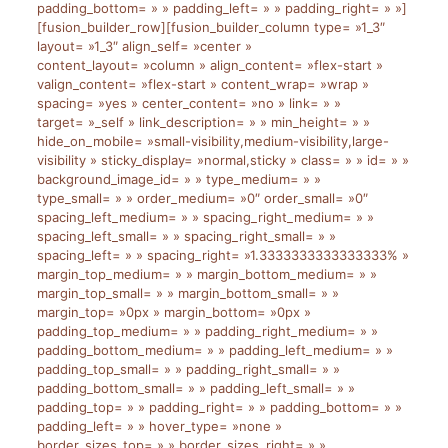
padding_bottom= » » padding_left= » » padding_right= » »]
[fusion_builder_row][fusion_builder_column type= »1_3″
layout= »1_3″ align_self= »center »
content_layout= »column » align_content= »flex-start »
valign_content= »flex-start » content_wrap= »wrap »
spacing= »yes » center_content= »no » link= » »
target= »_self » link_description= » » min_height= » »
hide_on_mobile= »small-visibility,medium-visibility,large-
visibility » sticky_display= »normal,sticky » class= » » id= » »
background_image_id= » » type_medium= » »
type_small= » » order_medium= »0″ order_small= »0″
spacing_left_medium= » » spacing_right_medium= » »
spacing_left_small= » » spacing_right_small= » »
spacing_left= » » spacing_right= »1.3333333333333333% »
margin_top_medium= » » margin_bottom_medium= » »
margin_top_small= » » margin_bottom_small= » »
margin_top= »0px » margin_bottom= »0px »
padding_top_medium= » » padding_right_medium= » »
padding_bottom_medium= » » padding_left_medium= » »
padding_top_small= » » padding_right_small= » »
padding_bottom_small= » » padding_left_small= » »
padding_top= » » padding_right= » » padding_bottom= » »
padding_left= » » hover_type= »none »
border_sizes_top= » » border_sizes_right= » »