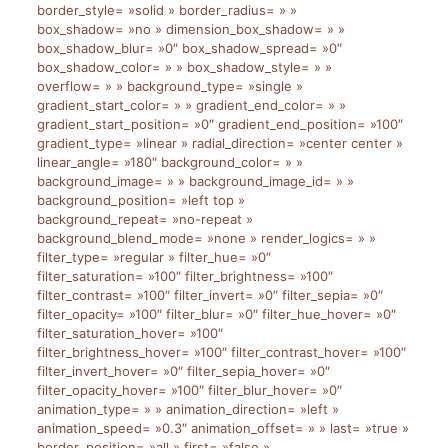
border_style= »solid » border_radius= » »
box_shadow= »no » dimension_box_shadow= » »
box_shadow_blur= »0″ box_shadow_spread= »0″
box_shadow_color= » » box_shadow_style= » »
overflow= » » background_type= »single »
gradient_start_color= » » gradient_end_color= » »
gradient_start_position= »0″ gradient_end_position= »100″
gradient_type= »linear » radial_direction= »center center »
linear_angle= »180″ background_color= » »
background_image= » » background_image_id= » »
background_position= »left top »
background_repeat= »no-repeat »
background_blend_mode= »none » render_logics= » »
filter_type= »regular » filter_hue= »0″
filter_saturation= »100″ filter_brightness= »100″
filter_contrast= »100″ filter_invert= »0″ filter_sepia= »0″
filter_opacity= »100″ filter_blur= »0″ filter_hue_hover= »0″
filter_saturation_hover= »100″
filter_brightness_hover= »100″ filter_contrast_hover= »100″
filter_invert_hover= »0″ filter_sepia_hover= »0″
filter_opacity_hover= »100″ filter_blur_hover= »0″
animation_type= » » animation_direction= »left »
animation_speed= »0.3″ animation_offset= » » last= »true »
border_position= »all » first= »false »