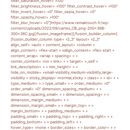
filter_saturation_hover= »100″
filter_brightness_hover= »100″ filter_contrast_hover= »100″
filter_invert_hover= »0″ filter_sepia_hover= »0″
filter_opacity_hover= »100″
filter_blur_hover= »0″]https://www.remaktouch.fr/wp-
content/uploads/2022/09/cartes_CB_png-200x36B-
300x36C.jpg[/fusion_imageframe][/fusion_builder_column]
[fusion_builder_column type= »2_3″ layout= »2_3″
align_self= »auto » content_layout= »column »
align_content= »flex-start » valign_content= »flex-start »
content_wrap= »wrap » spacing= » »
center_content= »no » link= » » target= »_self »
link_description= » » min_height= » »
hide_on_mobile= »small-visibility,medium-visibility,large-
visibility » sticky_display= »normal,sticky » class= » » id= » »
type_medium= » » type_small= » » order_medium= »0″
order_small= »0″ dimension_spacing_medium= » »
dimension_spacing_small= » » dimension_spacing= » »
dimension_margin_medium= » »
dimension_margin_small= » » margin_top= » »
margin_bottom= » » padding_medium= » »
padding_small= » » padding_top= » » padding_right= » »
padding_bottom= » » padding_left= » »
hover_type= »none » border_sizes= » » border_color= » »