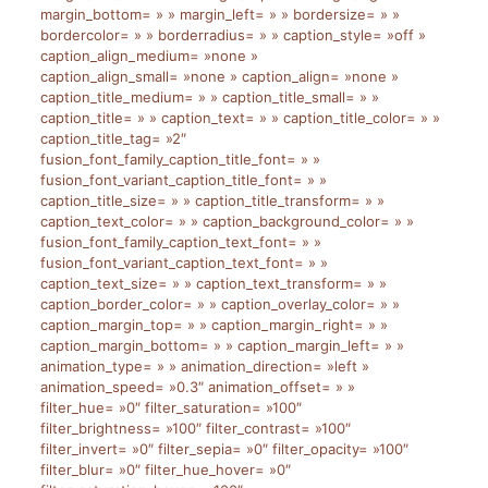
margin_bottom= » » margin_left= » » bordersize= » »
bordercolor= » » borderradius= » » caption_style= »off »
caption_align_medium= »none »
caption_align_small= »none » caption_align= »none »
caption_title_medium= » » caption_title_small= » »
caption_title= » » caption_text= » » caption_title_color= » »
caption_title_tag= »2″
fusion_font_family_caption_title_font= » »
fusion_font_variant_caption_title_font= » »
caption_title_size= » » caption_title_transform= » »
caption_text_color= » » caption_background_color= » »
fusion_font_family_caption_text_font= » »
fusion_font_variant_caption_text_font= » »
caption_text_size= » » caption_text_transform= » »
caption_border_color= » » caption_overlay_color= » »
caption_margin_top= » » caption_margin_right= » »
caption_margin_bottom= » » caption_margin_left= » »
animation_type= » » animation_direction= »left »
animation_speed= »0.3″ animation_offset= » »
filter_hue= »0″ filter_saturation= »100″
filter_brightness= »100″ filter_contrast= »100″
filter_invert= »0″ filter_sepia= »0″ filter_opacity= »100″
filter_blur= »0″ filter_hue_hover= »0″