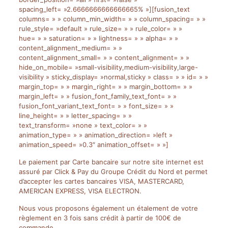
spacing_left= »2.6666666666666665% »][fusion_text
columns= » » column_min_width= » » column_spacing= » »
rule_style= »default » rule_size= » » rule_color= » »
hue= » » saturation= » » lightness= » » alpha= » »
content_alignment_medium= » »
content_alignment_small= » » content_alignment= » »
hide_on_mobile= »small-visibility,medium-visibility,large-
visibility » sticky_display= »normal,sticky » class= » » id= » »
margin_top= » » margin_right= » » margin_bottom= » »
margin_left= » » fusion_font_family_text_font= » »
fusion_font_variant_text_font= » » font_size= » »
line_height= » » letter_spacing= » »
text_transform= »none » text_color= » »
animation_type= » » animation_direction= »left »
animation_speed= »0.3″ animation_offset= » »]
Le paiement par Carte bancaire sur notre site internet est
assuré par Click & Pay du Groupe Crédit du Nord et permet
d’accepter les cartes bancaires VISA, MASTERCARD,
AMERICAN EXPRESS, VISA ELECTRON.
Nous vous proposons également un étalement de votre
règlement en 3 fois sans crédit à partir de 100€ de
commande.