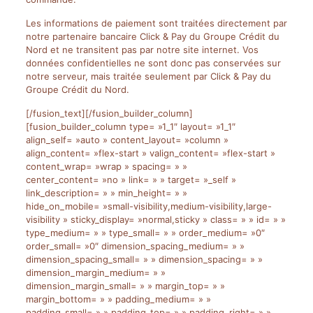
Les informations de paiement sont traitées directement par
notre partenaire bancaire Click & Pay du Groupe Crédit du
Nord et ne transitent pas par notre site internet. Vos
données confidentielles ne sont donc pas conservées sur
notre serveur, mais traitée seulement par Click & Pay du
Groupe Crédit du Nord.
[/fusion_text][/fusion_builder_column]
[fusion_builder_column type= »1_1″ layout= »1_1″
align_self= »auto » content_layout= »column »
align_content= »flex-start » valign_content= »flex-start »
content_wrap= »wrap » spacing= » »
center_content= »no » link= » » target= »_self »
link_description= » » min_height= » »
hide_on_mobile= »small-visibility,medium-visibility,large-
visibility » sticky_display= »normal,sticky » class= » » id= » »
type_medium= » » type_small= » » order_medium= »0″
order_small= »0″ dimension_spacing_medium= » »
dimension_spacing_small= » » dimension_spacing= » »
dimension_margin_medium= » »
dimension_margin_small= » » margin_top= » »
margin_bottom= » » padding_medium= » »
padding_small= » » padding_top= » » padding_right= » »