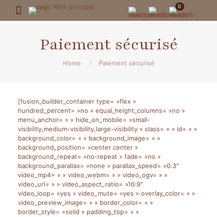
0
Paiement sécurisé
Home
Paiement sécurisé
[fusion_builder_container type= »flex »
hundred_percent= »no » equal_height_columns= »no »
menu_anchor= » » hide_on_mobile= »small-
visibility,medium-visibility,large-visibility » class= » » id= » »
background_color= » » background_image= » »
background_position= »center center »
background_repeat= »no-repeat » fade= »no »
background_parallax= »none » parallax_speed= »0.3″
video_mp4= » » video_webm= » » video_ogv= » »
video_url= » » video_aspect_ratio= »16:9″
video_loop= »yes » video_mute= »yes » overlay_color= » »
video_preview_image= » » border_color= » »
border_style= »solid » padding_top= » »