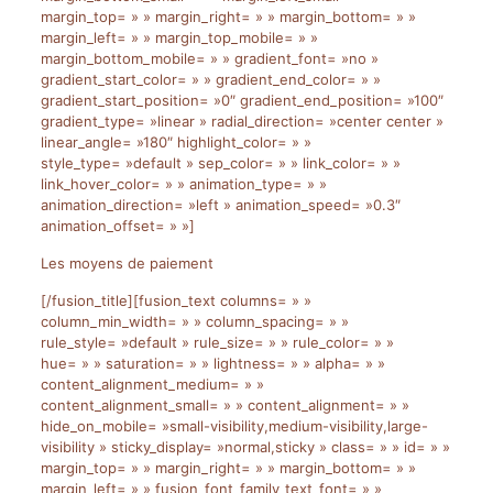
margin_top= » » margin_right= » » margin_bottom= » »
margin_left= » » margin_top_mobile= » »
margin_bottom_mobile= » » gradient_font= »no »
gradient_start_color= » » gradient_end_color= » »
gradient_start_position= »0″ gradient_end_position= »100″
gradient_type= »linear » radial_direction= »center center »
linear_angle= »180″ highlight_color= » »
style_type= »default » sep_color= » » link_color= » »
link_hover_color= » » animation_type= » »
animation_direction= »left » animation_speed= »0.3″
animation_offset= » »]
Les moyens de paiement
[/fusion_title][fusion_text columns= » »
column_min_width= » » column_spacing= » »
rule_style= »default » rule_size= » » rule_color= » »
hue= » » saturation= » » lightness= » » alpha= » »
content_alignment_medium= » »
content_alignment_small= » » content_alignment= » »
hide_on_mobile= »small-visibility,medium-visibility,large-
visibility » sticky_display= »normal,sticky » class= » » id= » »
margin_top= » » margin_right= » » margin_bottom= » »
margin_left= » » fusion_font_family_text_font= » »