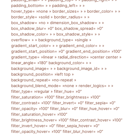
padding_bottom= » » padding_left= » »
hover_type= »none » border_sizes= » » border_color= » »
border_style= »solid » border_radius= » »
box_shadow= »no » dimension_box_shadow= » »
box_shadow_blur= »0″ box_shadow_spread= »0″
box_shadow_color= » » box_shadow_style= » »
overflow= » » background_type= »single »
gradient_start_color= » » gradient_end_color= » »
gradient_start_position= »0″ gradient_end_position= »100″
gradient_type= »linear » radial_direction= »center center »
linear_angle= »180″ background_color= » »
background_image= » » background_image_id= » »
background_position= »left top »
background_repeat= »no-repeat »
background_blend_mode= »none » render_logics= » »
filter_type= »regular » filter_hue= »0″
filter_saturation= »100″ filter_brightness= »100″
filter_contrast= »100″ filter_invert= »0″ filter_sepia= »0″
filter_opacity= »100″ filter_blur= »0″ filter_hue_hover= »0″
filter_saturation_hover= »100″
filter_brightness_hover= »100″ filter_contrast_hover= »100″
filter_invert_hover= »0″ filter_sepia_hover= »0″
filter_opacity_hover= »100″ filter_blur_hover= »0″