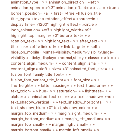
animation_type= » » animation_direction= »left »
animation_speed= »0.3″ animation_offset= » » last= »true »
border_position= »all » first= »true »][fusion_title
title_type= »text » rotation_effect= »bounceIn »
display_time= »1200″ highlight_effect= »circle »
loop_animation= »off » highlight_width= »9″
highlight_top_margin= »0″ before_text= » »
rotation_text= » » highlight_text= » » after_text= » »
title_link= »off » link_url= » » link_target= »_self »
hide_on_mobile= »small-visibility,medium-visibility,large-
visibility » sticky_display= »normal,sticky » class= » » id= » »
content_align_medium= » » content_align_small= » »
content_align= »left » size= »3″ animated_font_size= » »
fusion_font_family_title_font= » »
fusion_font_variant_title_font= » » font_size= » »
line_height= » » letter_spacing= » » text_transform= » »
text_color= » » hue= » » saturation= » » lightness= » »
alpha= » » animated_text_color= » » text_shadow= »no »
text_shadow_vertical= » » text_shadow_horizontal= » »
text_shadow_blur= »0″ text_shadow_color= » »
margin_top_medium= » » margin_right_medium= » »
margin_bottom_medium= » » margin_left_medium= » »
margin_top_small= » » margin_right_small= » »
margin_bottom_small= » » margin_left_small= » »