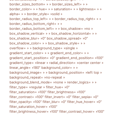
border_sizes_bottom= » » border_sizes_left= » »
border_color= » » hue= » » saturation= » » lightness= » »
alpha= » » border_style= »solid »
border_radius_top_left= » » border_radius_top_right= » »
border_radius_bottom_right= » »
border_radius_bottom_left= » » box_shadow= »no »
box_shadow_vertical= » » box_shadow_horizontal= » »
box_shadow_blur= »0″ box_shadow_spread= »0″
box_shadow_color= » » box_shadow_style= » »
overflow= » » background_type= »single »
gradient_start_color= » » gradient_end_color= » »
gradient_start_position= »0″ gradient_end_position= »100″
gradient_type= »linear » radial_direction= »center center »
linear_angle= »180″ background_color= » »
background_image= » » background_position= »left top »
background_repeat= »no-repeat »
background_blend_mode= »none » render_logics= » »
filter_type= »regular » filter_hue= »0″
filter_saturation= »100″ filter_brightness= »100″
filter_contrast= »100″ filter_invert= »0″ filter_sepia= »0″
filter_opacity= »100″ filter_blur= »0″ filter_hue_hover= »0″
filter_saturation_hover= »100″
filter_brightness_hover= »100″ filter_contrast_hover= »100″