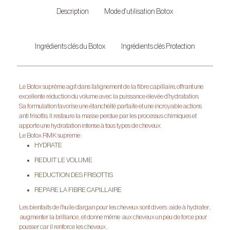
Description
Mode d'utilisation Botox
Ingrédients clés du Botox
Ingrédients clés Protection
Le Botox suprême agit dans l’alignement de la fibre capillaire, offrant une
excellente réduction du volume avec la puissance élevée d’hydratation.
Sa formulation favorise une étanchéité parfaite et une incroyable actions
anti frisottis. Il restaure la masse perdue par les processus chimiques et
apporte une hydratation intense à tous types de cheveux
Le Botox RMK supreme :
HYDRATE
REDUIT LE VOLUME
REDUCTION DES FRISOTTIS
REPARE LA FIBRE CAPILLAIRE
Les bienfaits de l’huile d’argan pour les cheveux sont divers : aide à hydrater ,
augmenter la brillance , et donne même aux cheveux un peu de force pour
pousser car il renforce les cheveux .