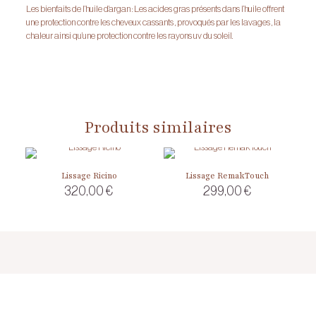
Les bienfaits de l’huile d’argan : Les acides gras présents dans l’huile offrent
une protection contre les cheveux cassants , provoqués par les lavages , la
chaleur ainsi qu’une protection contre les rayons uv du soleil.
Produits similaires
Lissage Ricino
Lissage RemakTouch
320,00
€
299,00
€
Ce
produit
a
plusieurs
variations.
Les
options
peuvent