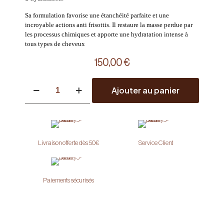
Sa formulation favorise une étanchéité parfaite et une
incroyable actions anti frisottis. Il restaure la masse perdue par
les processus chimiques et apporte une hydratation intense à
tous types de cheveux
150,00
€
quantité
Ajouter au panier
de
Botox
capillaire
Livraison offerte dès 50€
Service Client
Paiements sécurisés